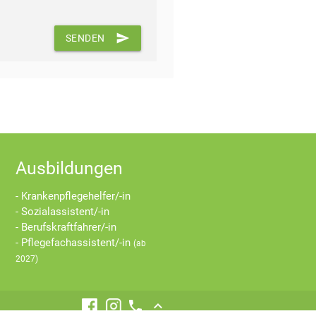
send
SENDEN
Ausbildungen
- Krankenpflegehelfer/-in
- Sozialassistent/-in
- Berufskraftfahrer/-in
- Pflegefachassistent/-in
(ab
2027)
call
keyboard_arrow_up