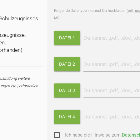
n
Folgende Dateitypen kannst Du hochladen (pdf, jpg
 Schulzeugnisses
MB.
szeugnisse,
DATEI 1
en,
orhanden)
DATEI 2
Ausbildung weitere
ngen etc.) erforderlich.
DATEI 3
.
DATEI 4
Ich habe die Hinweise zum
Datensc