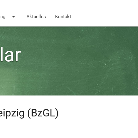
arrow_drop_down
ung
Aktuelles
Kontakt
lar
ipzig (BzGL)